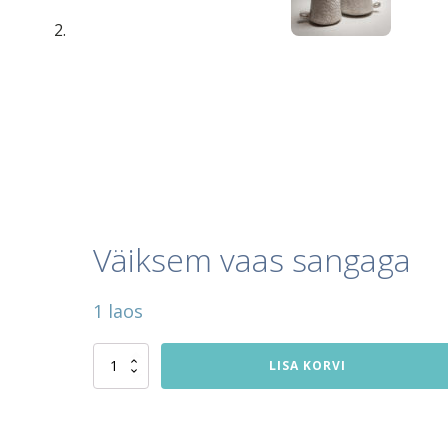
Väiksem vaas sangaga
1 laos
Väiksem
LISA KORVI
vaas
sangaga
kogus