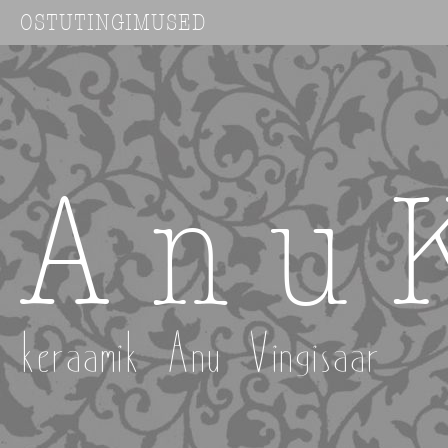
OSTUTINGIMUSED
A n u 
keraamik Anu Vingisaar