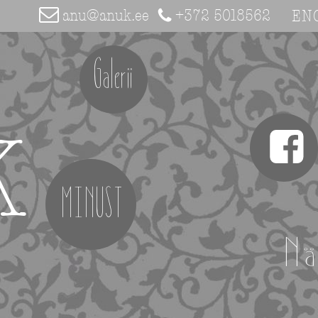
anu@anuk.ee
+372 5018562
EN
Galerii
K
MINUST
Nä