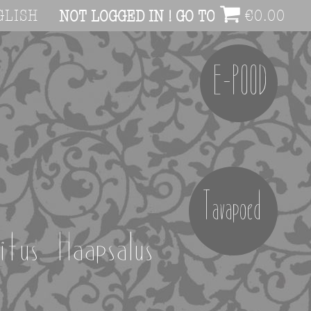
GLISH
€
0.00
NOT LOGGED IN ! GO TO ACCOUNT PAG
E-POOD
Tavapoed
itus Haapsalus