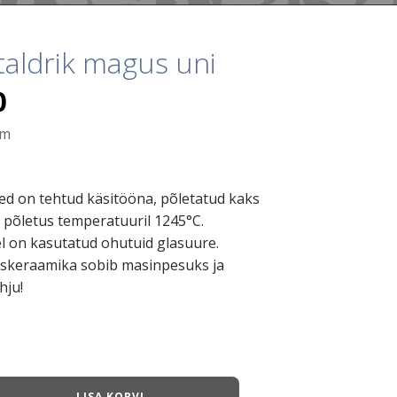
taldrik magus uni
0
cm
ed on tehtud käsitööna, põletatud kaks
e põletus temperatuuril 1245°C.
 on kasutatud ohutuid glasuure.
keraamika sobib masinpesuks ja
hju!
LISA KORVI