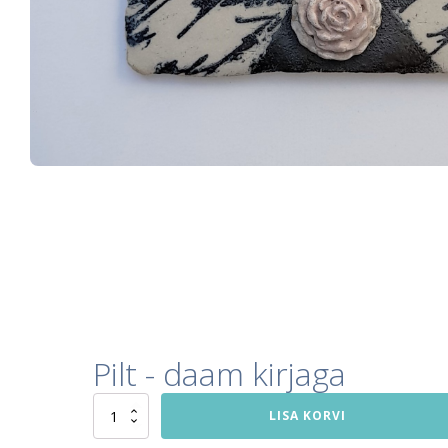
Pilt - daam kirjaga
Pilt
LISA KORVI
-