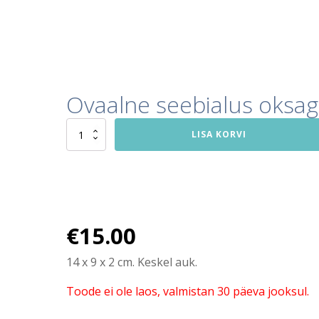
Ovaalne seebialus oksa
Ovaalne
LISA KORVI
seebialus
oksaga
kogus
€
15.00
14 x 9 x 2 cm. Keskel auk.
Toode ei ole laos, valmistan 30 päeva jooksul.