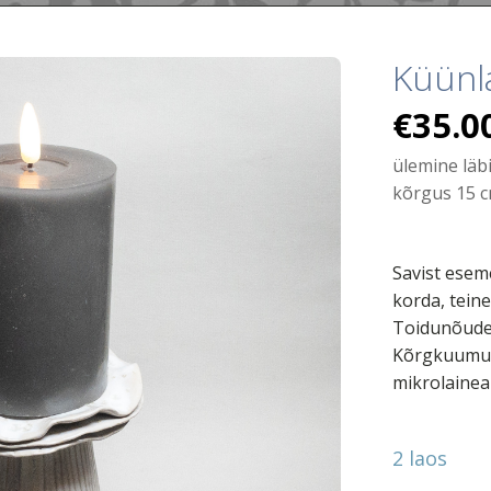
Küünl
€
35.0
ülemine läb
kõrgus 15 
Savist esem
korda, tein
Toidunõudel
Kõrgkuumus
mikrolainea
2 laos