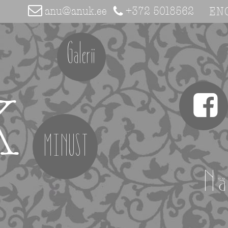
anu@anuk.ee
+372 5018562
EN
Galerii
K
MINUST
Nä