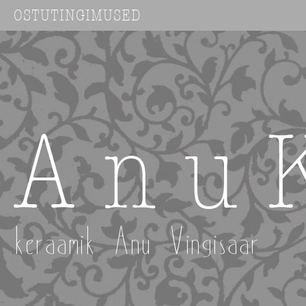
OSTUTINGIMUSED
A n u 
keraamik Anu Vingisaar