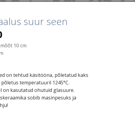
aalus suur seen
0
imõõt 10 cm
cm
ed on tehtud käsitööna, põletatud kaks
e põletus temperatuuril 1245°C.
 on kasutatud ohutuid glasuure.
keraamika sobib masinpesuks ja
hju!