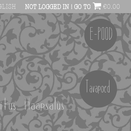
GLISH
€
0.00
NOT LOGGED IN ! GO TO ACCOUNT PAG
E-POOD
Tavapoed
itus Haapsalus