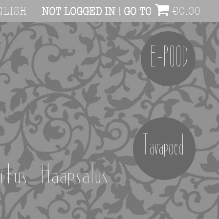
GLISH
€
0.00
NOT LOGGED IN ! GO TO ACCOUNT PAG
E-POOD
Tavapoed
itus Haapsalus