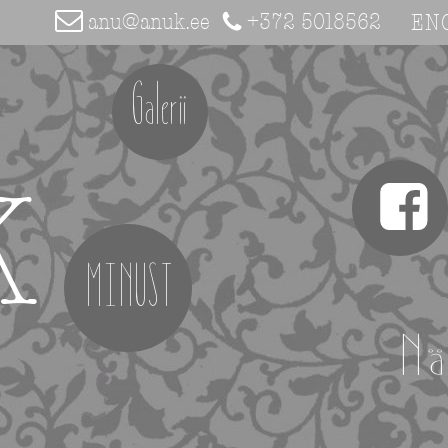
anu@anuk.ee
+372 5018562
EN
Galerii
K
MINUST
Nä