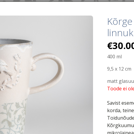
Kõrge 
linnu
€
30.0
400 ml
9,5 x 12 cm
matt glasuu
Toode ei ole
Savist esem
korda, tein
Toidunõudel
Kõrgkuumus
mikrolainea