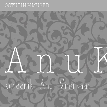
OSTUTINGIMUSED
A n u 
keraamik Anu Vingisaar