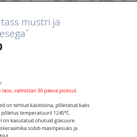
tass mustri ja
kesegaˇ
0
r
 laos, valmistan 30 päeva jooksul.
ed on tehtud käsitööna, põletatud kaks
e põletus temperatuuril 1245°C.
 on kasutatud ohutuid glasuure.
keraamika sobib masinpesuks ja
hju!