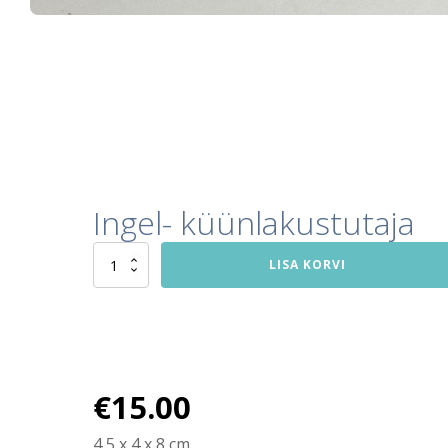
Ingel- küünlakustutaja
Ingel-
LISA KORVI
küünlakustutaja
kogus
€
15.00
4,5 x 4 x 8 cm