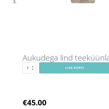
Aukudega lind teeküünl
Aukudega
LISA KORVI
lind
teeküünlale
kogus
€
45.00