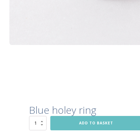
Blue holey ring
Blue
ADD TO BASKET
holey
ring
quantity